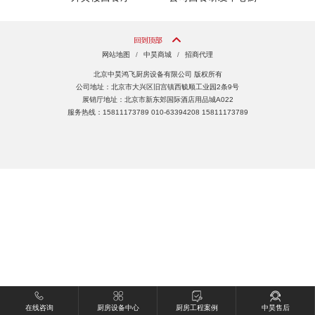
房
网站地图
/
中昊商城
/
招商代理
北京中昊鸿飞厨房设备有限公司 版权所有
公司地址：北京市大兴区旧宫镇西毓顺工业园2条9号
展销厅地址：北京市新东郊国际酒店用品城A022
服务热线：15811173789 010-63394208 15811173789
在线咨询
厨房设备中心
厨房工程案例
中昊售后