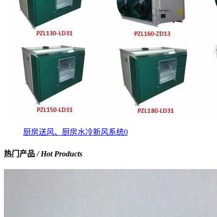
厨房送风、厨房水冷新风系统0
热门产品
/ Hot Products