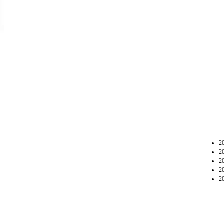
2
2
2
2
2