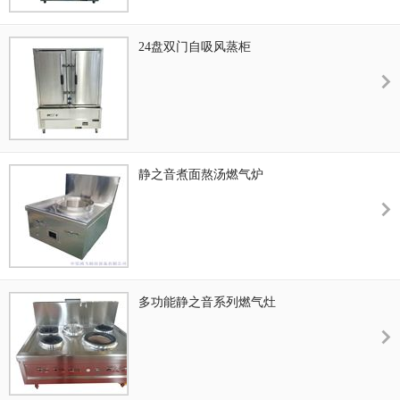
24盘双门自吸风蒸柜
静之音煮面熬汤燃气炉
多功能静之音系列燃气灶