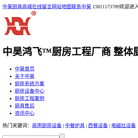
中昊厨具商城
在线留言
网站地图
联系中昊
15811173789
欢迎进
中昊鸿飞™厨房工程厂商
整体
中昊首页
关于中昊
厨房系统方案
厨房设备中心
厨房工程案例
厨具售后
资讯中心
热门关键词：
商用厨房设备
|
中餐炉具
|
西餐设备
|
电磁灶设备