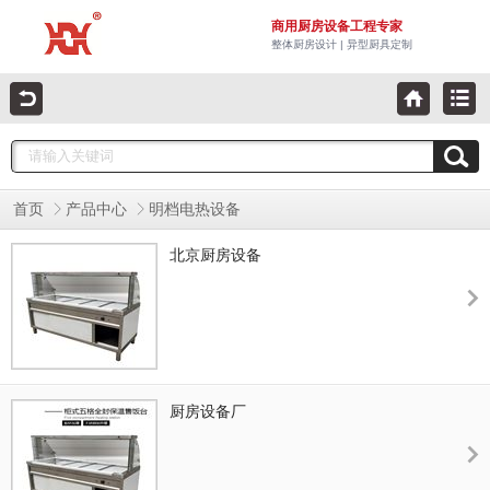
商用厨房设备工程专家
整体厨房设计 | 异型厨具定制
首页
产品中心
明档电热设备
北京厨房设备
厨房设备厂