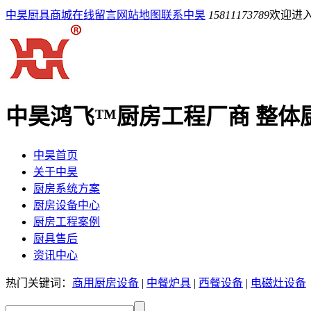
中昊厨具商城
在线留言
网站地图
联系中昊
15811173789
欢迎进
中昊鸿飞™厨房工程厂商
整体
中昊首页
关于中昊
厨房系统方案
厨房设备中心
厨房工程案例
厨具售后
资讯中心
热门关键词：
商用厨房设备
|
中餐炉具
|
西餐设备
|
电磁灶设备